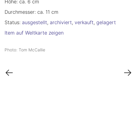
Höhe: ca. 6 cm
Durchmesser: ca. 11 cm
Status:
ausgestellt
,
archiviert
,
verkauft
,
gelagert
Item auf Weltkarte zeigen
Photo: Tom McCallie
←
→