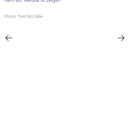
Item auf Weltkarte zeigen
Photo: Tom McCallie
←
→