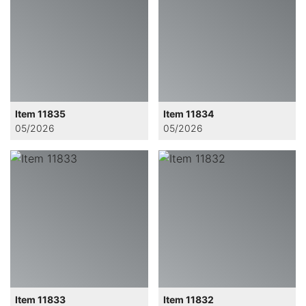
Item 11835
Item 11834
05/2026
05/2026
Item 11833
Item 11832