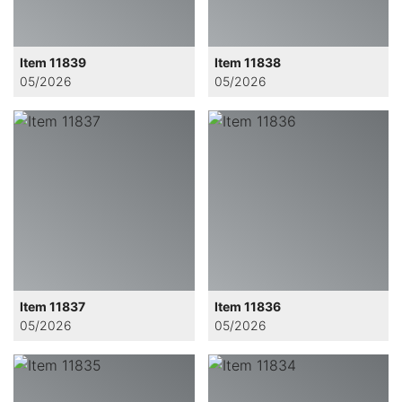
Item 11839
Item 11838
05/2026
05/2026
Item 11837
Item 11836
05/2026
05/2026