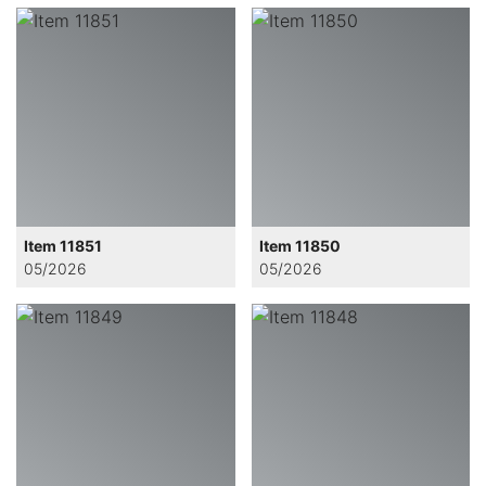
Item 11851
Item 11850
05/2026
05/2026