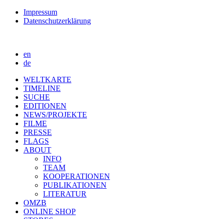
Impressum
Datenschutzerklärung
en
de
WELTKARTE
TIMELINE
SUCHE
EDITIONEN
NEWS/PROJEKTE
FILME
PRESSE
FLAGS
ABOUT
INFO
TEAM
KOOPERATIONEN
PUBLIKATIONEN
LITERATUR
OMZB
ONLINE SHOP