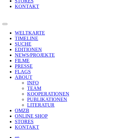
STORES
KONTAKT
WELTKARTE
TIMELINE
SUCHE
EDITIONEN
NEWS/PROJEKTE
FILME
PRESSE
FLAGS
ABOUT
INFO
TEAM
KOOPERATIONEN
PUBLIKATIONEN
LITERATUR
OMZB
ONLINE SHOP
STORES
KONTAKT
en