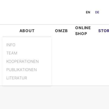
EN
DE
ONLINE
ABOUT
OMZB
STO
SHOP
INFO
TEAM
KOOPERATIONEN
PUBLIKATIONEN
LITERATUR