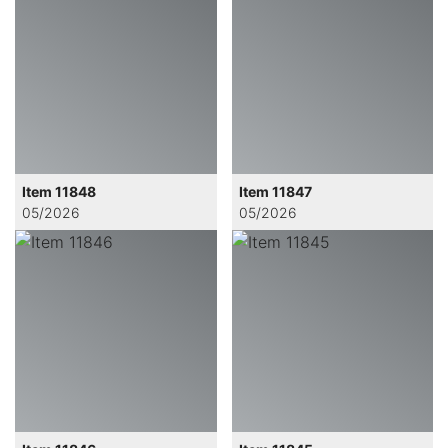
Item 11848
Item 11847
05/2026
05/2026