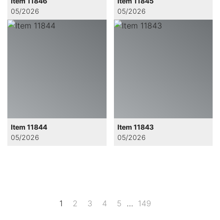
Item 11846
Item 11845
05/2026
05/2026
Item 11844
Item 11843
05/2026
05/2026
1
2
3
4
5
…
149