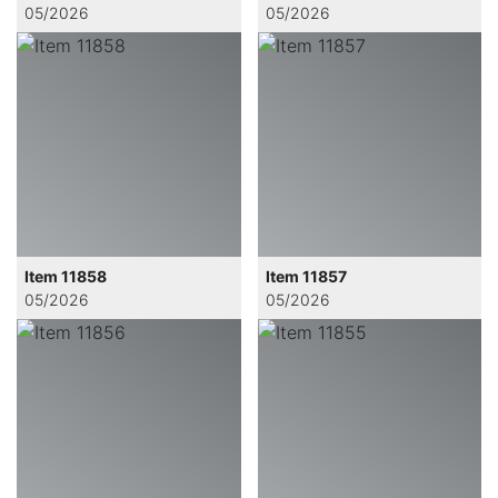
05/2026
05/2026
Item 11858
Item 11857
05/2026
05/2026