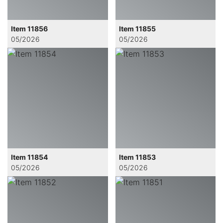
Item 11856
Item 11855
05/2026
05/2026
Item 11854
Item 11853
05/2026
05/2026