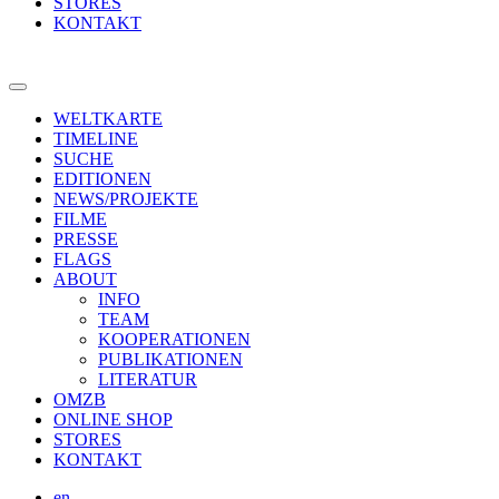
STORES
KONTAKT
WELTKARTE
TIMELINE
SUCHE
EDITIONEN
NEWS/PROJEKTE
FILME
PRESSE
FLAGS
ABOUT
INFO
TEAM
KOOPERATIONEN
PUBLIKATIONEN
LITERATUR
OMZB
ONLINE SHOP
STORES
KONTAKT
en