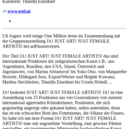
Kuratorin: Titanilla Eisenhart
->
www.esel.at
Uli Aigner wird einige One Million items im Zusammenhang mit
der Gruppenausstellung JA! JUST ART! JUST FEMAILE
ARTISTS! bei artP.kunstverien.
Der Titel JA! JUST ART! JUST FEMALE ARTISTS! das sind
internationale Positionen der zeitgenössischen Kunst z.B.: aus
Argentinien, Brasilien, den USA, Island, Österreich und
Jugoslawien, von Marina Abramović bis Yoko Ono, von Margarethe
Herzele, Hildegard Joos, Export/Wiener und Brigitte Kowanz,
Martina Steckholzer, Titanilla Eisenhart bis Ursula Heindl, ...
JA! bedeutet JUST ART! JUST FEMALE ARTISTS! JA! ist eine
Ausstellung von 25 Positionen aus vier Generationen von zumeist
international agierenden Künstlerinnen. Positionen, die sich
gegenseitig angeregt oder gekannt haben, selten unterstützt, denn
das ist ein schwaches Bein des Feminismus, die Allianz der Frauen.
So habe ich mit dem Format JA! JUST ART! JUST FEMALE
ARTISTS! eine mir angenehme Vorstellung, eine gewisse Fiktion
geschaffen, ein inspirierendes Miteinander hochqualitativer Kunst.