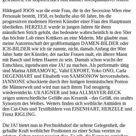
Hildegard JOOS war die erste Frau, die in der Secession Wien eine
Personale bestritt, 1958, es bedurfte also 60 Jahre, bis die
progressiven modernen Herren Künstler einer Frau den Hauptraum
überließen. HERZELE wurde in jungen Jahren für ihren
männlichen Strich gelobt, das bedeutete wahrscheinlich in den 50er
das höchste Lob eines Kritikers an eine Malerin. Mir glaubte man
meine Autorenschaft der großformatigen DAMEN-BILDER oder
ICH-BILDER wie ich sie nannte, nicht, damals Anfang der 90er
Jahre hatte der Künstler, der nackte Frauen malt, ein älterer Mann
mit Bauch und fetten Haaren zu sein. Damals schon wuchs der
Entschluss, irgendwann eine JA! zu machen. Als performativ tätig
sind Marina ABRAMOVIÇ, Valid EXPORT, Yoko ONO, Carla
DEGENHART und Elisabeth von SAMSONOW hervorzuheben.
IANNONE schockierte durch ihre lustigen feministischen Pornos
die Männerwelt und wird nun nach ihrem Tod neugierig
wiederentdeckt. Uli AIGNER und Inka ALLMAYER-BECK
zeigen unterschiedliche Gefäße aus Keramik - das Gefäß, ein uraltes
Synonym des Weibes. Weiters finden sich weibliche Attitüden in
den Cut-Outs und Textilbildern von EISENHART, HERZELE und
Frenz RIGLING.
Die JA! bietet nun in Perchtoldsdorf die seltene Gelegenheit, die
geballte Kraft weiblicher Positionen zu einer Schau vereint zu