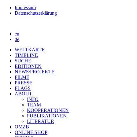
Impressum
Datenschutzerklärung
en
de
WELTKARTE
TIMELINE
SUCHE
EDITIONEN
NEWS/PROJEKTE
FILME
PRESSE
FLAGS
ABOUT
INFO
TEAM
KOOPERATIONEN
PUBLIKATIONEN
LITERATUR
OMZB
ONLINE SHOP